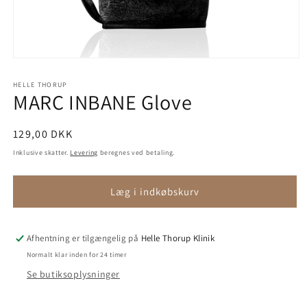
Åbn
mediet
1
HELLE THORUP
i
MARC INBANE Glove
modus
Normalpris
129,00 DKK
Inklusive skatter.
Levering
beregnes ved betaling.
Læg i indkøbskurv
Afhentning er tilgængelig på
Helle Thorup Klinik
Normalt klar inden for 24 timer
Se butiksoplysninger