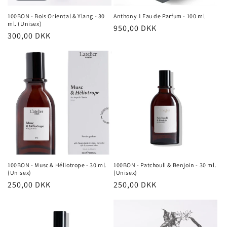
n
100BON - Bois Oriental & Ylang - 30
Anthony 1 Eau de Parfum - 100 ml
ml. (Unisex)
Normalpris
950,00 DKK
:
Normalpris
300,00 DKK
100BON - Musc & Héliotrope - 30 ml.
100BON - Patchouli & Benjoin - 30 ml.
(Unisex)
(Unisex)
Normalpris
250,00 DKK
Normalpris
250,00 DKK