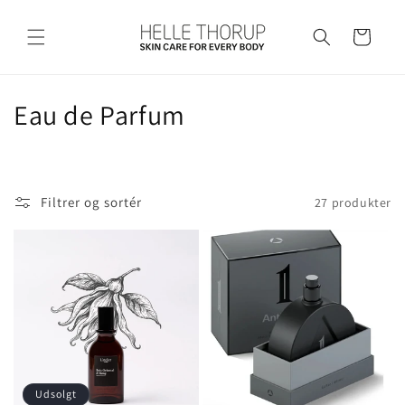
Gå til
indhold
Indkøbskurv
K
Eau de Parfum
o
l
Filtrer og sortér
27 produkter
l
e
k
t
i
o
Udsolgt