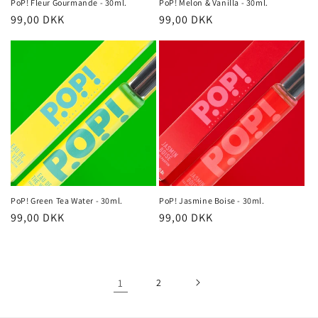
PoP! Fleur Gourmande - 30ml.
PoP! Melon & Vanilla - 30ml.
Normalpris
99,00 DKK
Normalpris
99,00 DKK
PoP! Green Tea Water - 30ml.
PoP! Jasmine Boise - 30ml.
Normalpris
99,00 DKK
Normalpris
99,00 DKK
1
2