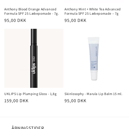
n
Anthony Blood Orange Advanced
Anthony Mint + White Tea Advanced
Formula SPF 25 Læbepomade - 7g.
Formula SPF 25 Læbepomade – 7g
:
Normalpris
95,00 DKK
Normalpris
95,00 DKK
UKLIPS Lip Plumping Gloss - 1,8g
Skinlosophy - Marula Lip Balm 15 ml.
Normalpris
159,00 DKK
Normalpris
95,00 DKK
ÅBNINGSTIDER