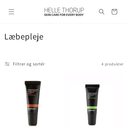
Gå til
indhold
Indkøbskurv
K
Læbepleje
o
l
Filtrer og sortér
4 produkter
l
e
k
t
i
o