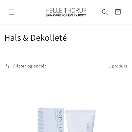
Gå til
indhold
Indkøbskurv
K
Hals & Dekolleté
o
l
Filtrer og sortér
1 produkt
l
e
k
t
i
o