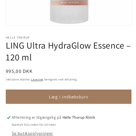
Åbn
mediet
1
HELLE THORUP
i
LING Ultra HydraGlow Essence –
modus
120 ml
Normalpris
995,00 DKK
Inklusive skatter.
Levering
beregnes ved betaling.
Læg i indkøbskurv
Afhentning er tilgængelig på
Helle Thorup Klinik
Normalt klar inden for 24 timer
Se butiksoplysninger